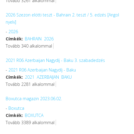
Tovább 3261 alkalommal
2026 Szezon elötti teszt - Bahrain 2. teszt / 5. edzés [Angol
nyelv]
-
2026
Címkék:
BAHRAIN
2026
Tovább 340 alkalommal
2021 R06 Azerbaijan Nagydíj - Baku 3. szabadedzés
-
2021 R06 Azerbaijan Nagydíj - Baku
Címkék:
2021
AZERBAIJAN
BAKU
Tovább 2281 alkalommal
Boxutca magazin 2023.06.02.
-
Boxutca
Címkék:
BOXUTCA
Tovább 3389 alkalommal