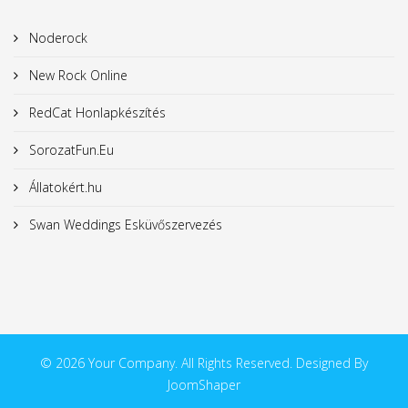
Noderock
New Rock Online
RedCat Honlapkészítés
SorozatFun.Eu
Állatokért.hu
Swan Weddings Esküvőszervezés
© 2026 Your Company. All Rights Reserved. Designed By
JoomShaper