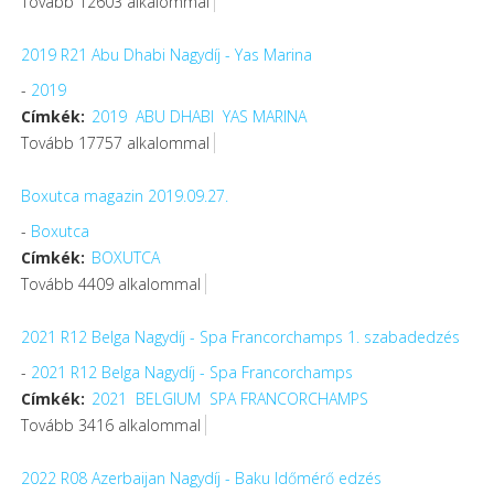
Tovább 12603 alkalommal
2019 R21 Abu Dhabi Nagydíj - Yas Marina
-
2019
Címkék:
2019
ABU DHABI
YAS MARINA
Tovább 17757 alkalommal
Boxutca magazin 2019.09.27.
-
Boxutca
Címkék:
BOXUTCA
Tovább 4409 alkalommal
2021 R12 Belga Nagydíj - Spa Francorchamps 1. szabadedzés
-
2021 R12 Belga Nagydíj - Spa Francorchamps
Címkék:
2021
BELGIUM
SPA FRANCORCHAMPS
Tovább 3416 alkalommal
2022 R08 Azerbaijan Nagydíj - Baku Időmérő edzés