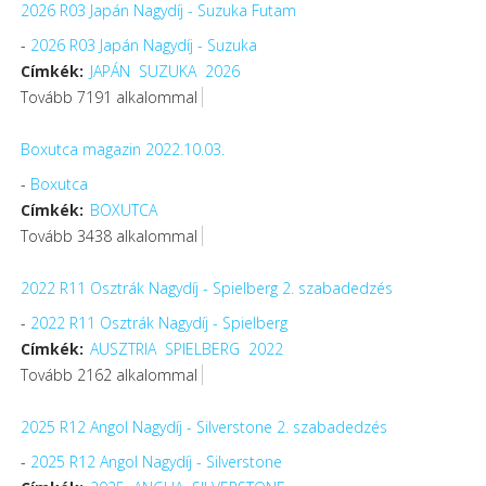
2026 R03 Japán Nagydíj - Suzuka Futam
-
2026 R03 Japán Nagydíj - Suzuka
Címkék:
JAPÁN
SUZUKA
2026
Tovább 7191 alkalommal
Boxutca magazin 2022.10.03.
-
Boxutca
Címkék:
BOXUTCA
Tovább 3438 alkalommal
2022 R11 Osztrák Nagydíj - Spielberg 2. szabadedzés
-
2022 R11 Osztrák Nagydíj - Spielberg
Címkék:
AUSZTRIA
SPIELBERG
2022
Tovább 2162 alkalommal
2025 R12 Angol Nagydíj - Silverstone 2. szabadedzés
-
2025 R12 Angol Nagydíj - Silverstone