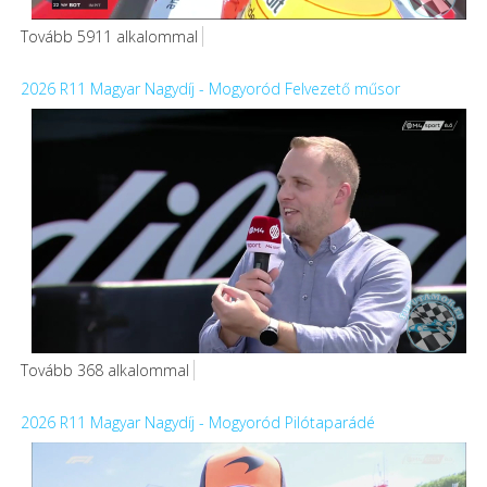
Tovább 5911 alkalommal
2026 R11 Magyar Nagydíj - Mogyoród Felvezető műsor
Tovább 368 alkalommal
2026 R11 Magyar Nagydíj - Mogyoród Pilótaparádé