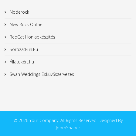
Noderock
New Rock Online
RedCat Honlapkészítés
SorozatFun.Eu
Állatokért.hu
Swan Weddings Esküvőszervezés
© 2026 Your Company. All Rights Reserved. Designed By
JoomShaper