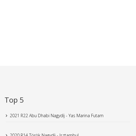
Top 5
2021 R22 Abu Dhabi Nagydíj - Yas Marina Futam
2020 R14 Török Nagydíj - Isztambul